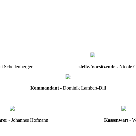
 Kai Schellenberger
stellv. Vorsitzende
- Ni
Kommandant
- Dominik Lambert-Dill
hrer
- Johannes Hofmann
Kassenwar
t - 