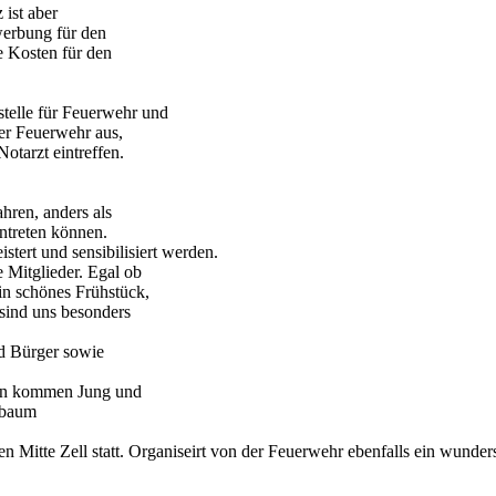
 ist aber
werbung für den
e Kosten für den
tstelle für Feuerwehr und
der Feuerwehr aus,
Notarzt eintreffen.
hren, anders als
ntreten können.
tert und sensibilisiert werden.
 Mitglieder. Egal ob
in schönes Frühstück,
n sind uns besonders
nd Bürger sowie
ten kommen Jung und
ibaum
en Mitte Zell statt. Organiseirt von der Feuerwehr ebenfalls ein wund