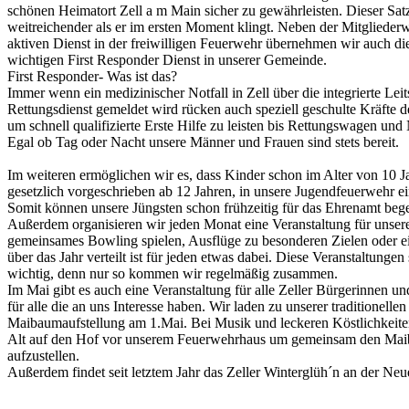
schönen Heimatort Zell a m Main sicher zu gewährleisten. Dieser Satz
weitreichender als er im ersten Moment klingt. Neben der Mitglieder
aktiven Dienst in der freiwilligen Feuerwehr übernehmen wir auch di
wichtigen First Responder Dienst in unserer Gemeinde.
First Responder- Was ist das?
Immer wenn ein medizinischer Notfall in Zell über die integrierte Lei
Rettungsdienst gemeldet wird rücken auch speziell geschulte Kräfte 
um schnell qualifizierte Erste Hilfe zu leisten bis Rettungswagen und 
Egal ob Tag oder Nacht unsere Männer und Frauen sind stets bereit.
Im weiteren ermöglichen wir es, dass Kinder schon im Alter von 10 Ja
gesetzlich vorgeschrieben ab 12 Jahren, in unsere Jugendfeuerwehr ei
Somit können unsere Jüngsten schon frühzeitig für das Ehrenamt begeis
Außerdem organisieren wir jeden Monat eine Veranstaltung für unsere
gemeinsames Bowling spielen, Ausflüge zu besonderen Zielen oder e
über das Jahr verteilt ist für jeden etwas dabei. Diese Veranstaltunge
wichtig, denn nur so kommen wir regelmäßig zusammen.
Im Mai gibt es auch eine Veranstaltung für alle Zeller Bürgerinnen u
für alle die an uns Interesse haben. Wir laden zu unserer traditionellen
Maibaumaufstellung am 1.Mai. Bei Musik und leckeren Köstlichkei
Alt auf den Hof vor unserem Feuerwehrhaus um gemeinsam den Ma
aufzustellen.
Außerdem findet seit letztem Jahr das Zeller Winterglüh´n an der Neu