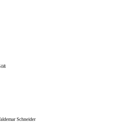
cole Göß
Waldemar Schneider