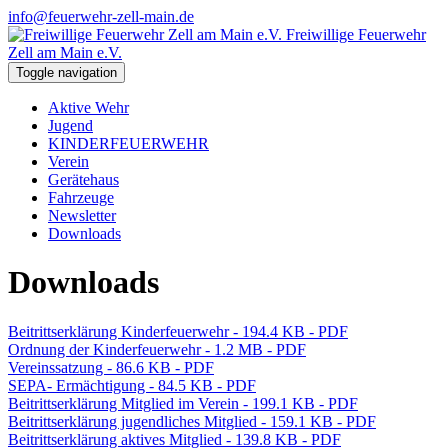
info@feuerwehr-zell-main.de
Freiwillige Feuerwehr
Zell am Main e.V.
Toggle navigation
Aktive Wehr
Jugend
KINDERFEUERWEHR
Verein
Gerätehaus
Fahrzeuge
Newsletter
Downloads
Downloads
Beitrittserklärung Kinderfeuerwehr - 194.4 KB - PDF
Ordnung der Kinderfeuerwehr - 1.2 MB - PDF
Vereinssatzung - 86.6 KB - PDF
SEPA- Ermächtigung - 84.5 KB - PDF
Beitrittserklärung Mitglied im Verein - 199.1 KB - PDF
Beitrittserklärung jugendliches Mitglied - 159.1 KB - PDF
Beitrittserklärung aktives Mitglied - 139.8 KB - PDF